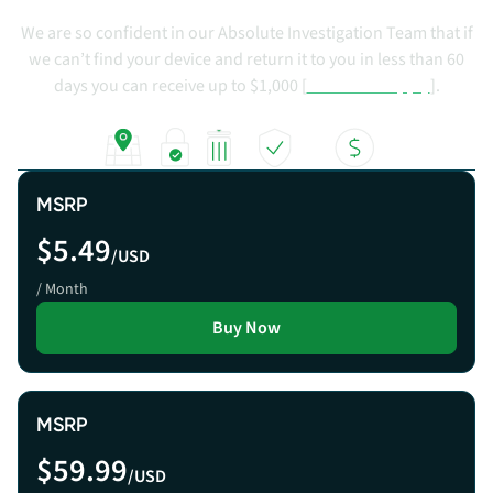
Premium
We are so confident in our Absolute Investigation Team that if
we can’t find your device and return it to you in less than 60
days you can receive up to $1,000 [
conditions apply
].
LOCATE
LOCK
WIPE
RECOVER
GUARANTEE
MSRP
$5.49
/USD
/ Month
Buy Now
MSRP
$59.99
/USD