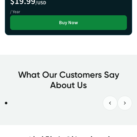
$19.99
/USD
/ Year
Buy Now
What Our Customers Say
About Us
Previous Tes
Next 