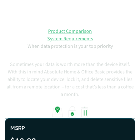
Product Comparison
System Requirements
When data protection is your top priority
Absolute Home & Office Basic
Sometimes your data is worth more than the device itself.
With this in mind
Absolute Home & Office Basic
provides the
ability to locate your device, lock it, and delete sensitive files
all from a remote location – for a cost that’s less than a coffee
a month.
LOCATE
LOCK
WIPE
MSRP