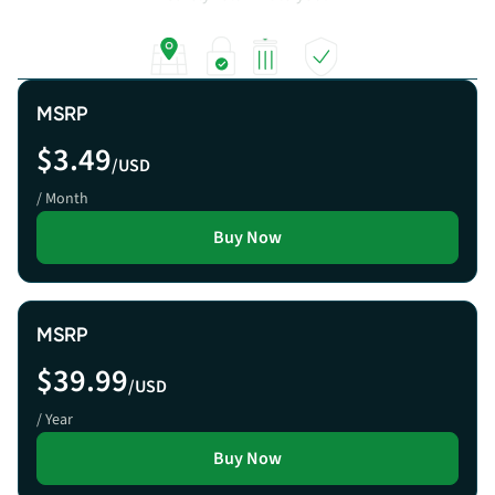
LOCATE
LOCK
WIPE
RECOVER
MSRP
$3.49
/USD
/ Month
Buy Now
MSRP
$39.99
/USD
/ Year
Buy Now